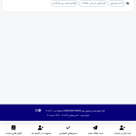
ارائه مجازی
فراخوان ارسال مقالات
گواهینامه زودهنگام
تمام حقوق مادی و معنوی برای ICMEACONG-TURKIYE محفوظ است. © ۱۴۰۵
طراح سایت :
آسان همایش
© ۱۴۰۵ - 1392 نسخه 9.11
ثبت نام در سایت
ثبت مقاله جدید
محورهای کنفرانس
عضویت در کمیته علمی داوران
فایل های سایت