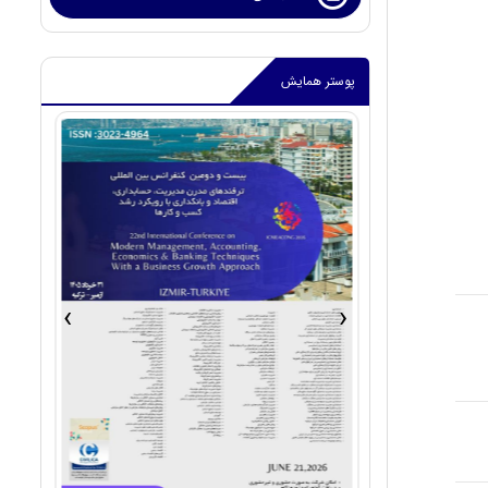
پوستر همایش
›
‹