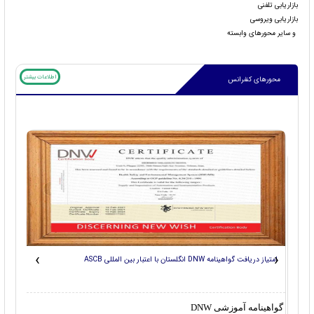
بازاریابی تلفنی
بازاریابی ویروسی
و سایر محورهای وابسته
اطلاعات بیشتر
محورهای کنفرانس
چاپ ق
‹
›
امتیاز دریافت گواهینامه DNW انگلستان با اعتبار بین المللی ASCB
به اطل
جهت کس
گواهینامه آموزشی DNW