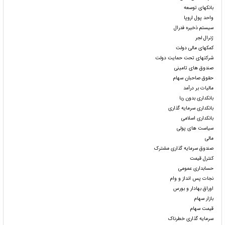
بانکهای توسعه
واحد پول اروپا
سیستم ذخیره فدرال
ژنرال لجر
کمکهای مالی دولت
شرکتهای تحت حمایت دولت
صندوق های تامینی
حقوق صاحبان سهام
مالیات بر درآمد
بانکداری بدون ربا
بانکداری سرمایه گذاری
بانکداری اسلامی
سیاست های پولی
مالی
صندوق سرمایه گذاری مشترک
کنترل قیمت
حسابداری عمومی
نجات پس انداز و وام
اوراق بهادار و بورس
بازار سهام
قیمت سهام
سرمایه گذاری خطرناک