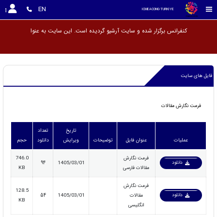
EN
ICMEACONG-TURKIYE
کنفرانس برگزار شده و سایت آرشیو گردیده است. این سایت به
فایل های سایت
فرمت نگارش مقالات
تاریخ
تعداد
عملیات
عنوان فایل
توضیحات
ویرایش
دانلود
حجم
فرمت نگارش
746.0
دانلود
94
1405/03/01
مقالات فارسی
KB
فرمت نگارش
128.5
دانلود
مقالات
1405/03/01
54
KB
انگلیسی