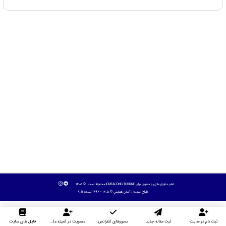
تمام حقوق مادی و معنوی برای ICMEACONG-TURKIYE محفوظ است. © ۱۴۰۵
طراح سایت :
آسان همایش
© ۱۴۰۵ - 1392 نسخه 9.11
ثبت نام در سایت
ثبت مقاله جدید
محورهای کنفرانس
عضویت در کمیته علمی داوران
فایل های سایت