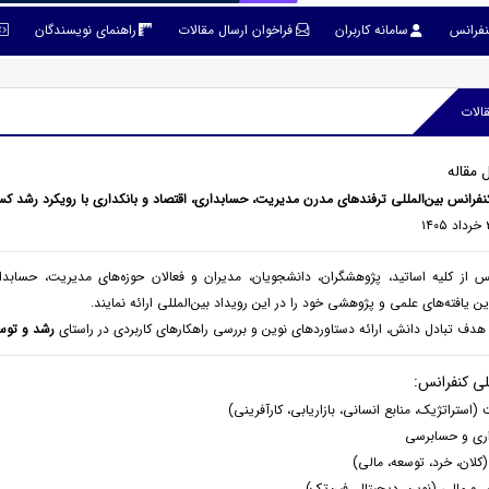
نفرانس
سامانه کاربران
فراخوان ارسال مقالات
راهنمای نویسندگان
الات
 مقاله
فرانس بین‌المللی ترفندهای مدرن مدیریت، حسابداری، اقتصاد و بانکداری با رویکرد رشد کس
نس از کلیه اساتید، پژوهشگران، دانشجویان، مدیران و فعالان حوزه‌های مدیریت، حسابدا
ین یافته‌های علمی و پژوهشی خود را در این رویداد بین‌المللی ارائه نمایند.
 هدف تبادل دانش، ارائه دستاوردهای نوین و بررسی راهکارهای کاربردی در راستای
رشد و توس
ی کنفرانس:
(استراتژیک، منابع انسانی، بازاریابی، کارآفرینی)
ری و حسابرسی
(کلان، خرد، توسعه، مالی)
ی و مالی (نوین، دیجیتال، فین‌تک)