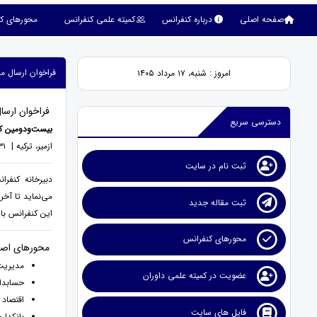
صفحه اصلی
درباره کنفرانس
کمیته علمی کنفرانس
محورهای ک
فراخوان ارسال مق
امروز : شنبه، ۱۷ مرداد ۱۴۰۵
فراخوان ارسال
دسترسی سریع
بیست‌ودومین کن
ازمیر، ترکیه | ۳۱ خرداد ۱۴۰۵
ثبت نام در سایت
دبیرخانه کنفرا
می‌نماید تا آخر
ثبت مقاله جدید
این کنفرانس با
محورهای کنفرانس
محورهای اصل
مدیریت 
عضویت در کمیته علمی داوران
حسابدا
اقتصاد 
فایل های سایت
بانکدار