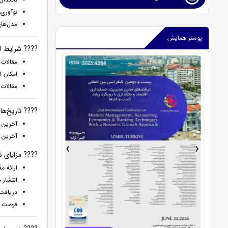
نوآوری،
مدل‌ها
پوستر همایش
???? شرایط ار
مقالات
امکان ا
مقالات
???? تاریخ‌ها
آخرین مهلت
آخرین مهلت 
›
‹
???? مزایای 
ارائه م
انتشار 
دریافت 
فرصت ش