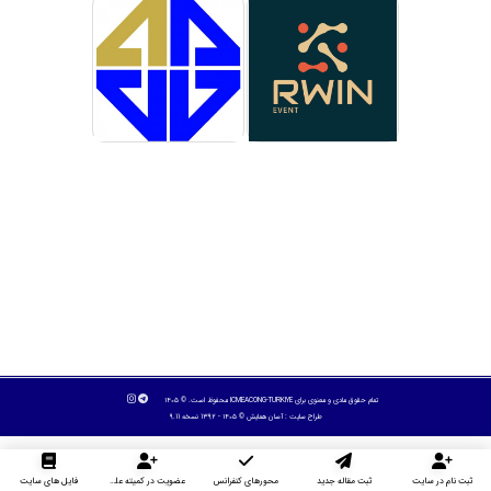
تمام حقوق مادی و معنوی برای ICMEACONG-TURKIYE محفوظ است. © ۱۴۰۵
طراح سایت :
آسان همایش
© ۱۴۰۵ - 1392 نسخه 9.11
ثبت نام در سایت
ثبت مقاله جدید
محورهای کنفرانس
عضویت در کمیته علمی داوران
فایل های سایت