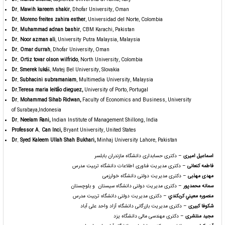
Dr. Mawih kareem shakir
, Dhofar University, Oman
Dr. Moreno freites zahira esther
, Universidad del Norte, Colombia
Dr. Muhammad adnan bashir
, CBM Karachi, Pakistan
Dr. Noor azman ali
, University Putra Malaysia, Malaysia
Dr. Omar durrah
, Dhofar University, Oman
Dr. Ortiz tovar olson wilfrido
, North University, Colombia
Dr. Smerek lukáš
, Matej Bel University, Slovakia
Dr. Subhacini subramaniam
, Multimedia University, Malaysia
Dr.Teresa maria leitão dieguez,
University of Porto, Portugal
Dr. Mohammad Sihab Ridwan,
Faculty of Economics and Business, University
of Surabaya,Indonesia
Dr. Neelam Rani,
Indian Institute of Management Shillong, India
Professor A. Can Inci,
Bryant University, United States
Dr. Syed Kaleem Ullah Shah Bukhari,
Minhaj University Lahore, Pakistan
اسماعیل امیری
– دکتری حسابداری دانشگاه مازندران بابلسر
فاطمه کنعانی
– دکتری مدیریت فناوری اطلاعات دانشگاه تربیت مدرس
مهدی مهذبی
– دکتری مدیریت دولتی دانشگاه خوارزمی
سمانه محمدپور
– دکتری مدیریت دولتی دانشگاه سیستان و بلوچستان
منصوره معيني کربکندي
– دکتری مدیریت دولتی دانشگاه تربیت مدرس
شکوفا کبیری
– دکتری مدیریت بازرگانی دانشگاه آزاد واحد علی آباد
مجید منتشری
– دکتری مهندسی مالی دانشگاه یزد