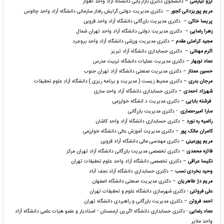
آرزو کیارسی
– دانشجوی دکتری بازاریابی دانشگاه آزاد واحد اهواز
مریم پوریزدانی کجور
– دکتری مدیریت دولتی گرایش رفتار سازمانی دانشگاه آزاد واحد چالوس
پریسا خاکی
– دکتری مدیریت بازرگانی دانشگاه آزاد واحد قزوین
زهرا رضایی
– دکتری مدیریت دولتی دانشگاه آزاد واحد تهران شمال
مجید کرامتی مقدم
– دکتری مدیریت ورزشی دانشگاه آزاد واحد بروجرد
اکرم مهنانی
– دکتری حسابداری دانشگاه آزاد تبریز
عماد نوبهار
– دکتری مدیریت عملیات دانشگاه تربیت مدرس
حسین ممتاز
– دکتری مدیریت صنعتی دانشگاه آزاد تهران جنوب
مرجان بدری
– دکتری محیط زیست ( مدیریت و برنامه ریزی ) دانشگاه آزاد علوم تحقیقات
شهرزاد احمدی
– دکتری حسابداری دانشگاه آزاد واحد ساری
فرشته بابایی
– دکتری مدیریت د انشگاه خوارزمی
سارا امیرحصاری
- دکتری مدیریت بازرگانی
راضیه ره نورد
– دکتری حسابداری دانشگاه آزاد واحد کاشان
کامران مالک پور
– دکتری مدیریت آموزش عالی دانشگاه خوارزمی
مریم پورعینی
– دکتری مهندسی مالی دانشگاه آزاد قزوین
فائزه محمدی
– دکتری تخصصی مدیریت بازرگانی دانشگاه آزاد تهران مرکز
نکیسا عراقی
– دکتری تخصصی دانشگاه آزاد واحد علوم تحقیقات تهران
وحید بخردی نسب
– دکتری حسابداری دانشگاه آزاد نجف آباد
مریم دژ طاهریان
– دکتری مدیریت صنعتی دانشگاه اصفهان
علی فروتنی
- دکتری شهرسازی دانشگاه علوم و تحقیقات تهران
احمد فروتن
– دکتری مدیریت بازرگانی و راهبردی دانشگاه تهران
عماد رضایی
- دکتری حسابداری دانشگاه اگررین ارمنستان - استادیار و عضو هیات علمی دانشگاه آزاد
واحد ملایر