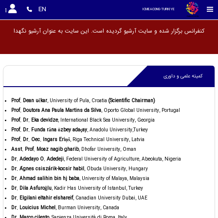
EN
ICMEACONG-TURKIYE
کنفرانس برگزار شده و سایت آرشیو گردیده است. این سایت به عنوان آرشی
کمیته علمی و داوری
Prof. Dean učkar
, University of Pula, Croatia
(Scientific Chairman)
Prof. Doutora Ana Paula Martins da Silva
, Oporto Global University, Portugal
Prof. Dr. Eka devidze
, International Black Sea University, Georgia
Prof. Dr. Funda râna özbey adaçay
, Anadolu University,Turkey
Prof. Dr. Oec. Ingars Eriņš
, Riga Technical University, Latvia
Asst. Prof. Moaz nagib gharib
, Dhofar University, Oman
Dr. Adedayo O. Adedeji
, Federal University of Agriculture, Abeokuta, Nigeria
Dr. Ágnes csiszárik-kocsir habil
, Óbuda University, Hungary
Dr. Ahmad salihin bin hj baba
, University of Malaya, Malaysia
Dr. Dila Asfuroğlu
, Kadir Has University of Istanbul, Turkey
Dr. Elgilani eltahir elshareif
, Canadian University Dubai, UAE
Dr. Louicius Michel
, Burman University, Canada
Dr. Marco cilento
, Sapienza Università di Roma, Italy