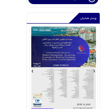
پوستر همایش
›
‹