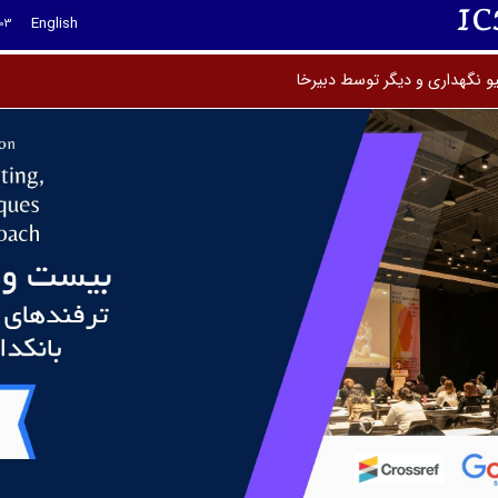
I
English
03
ی