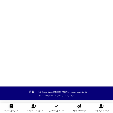
تمام حقوق مادی و معنوی برای ICMEACONG-TURKIYE محفوظ است. © ۱۴۰۵
طراح سایت :
آسان همایش
© ۱۴۰۵ - 1392 نسخه 9.11
ثبت نام در سایت
ثبت مقاله جدید
محورهای کنفرانس
عضویت در کمیته علمی داوران
فایل های سایت